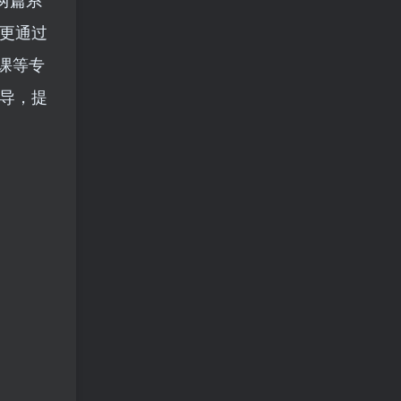
更通过
课等专
导，提