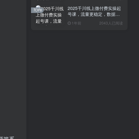
2025千川线上微付费实操起
TOP6
号课，流量更稳定，数据更
稳定，百万主播必学
1年前
2043人已阅读
两篇系