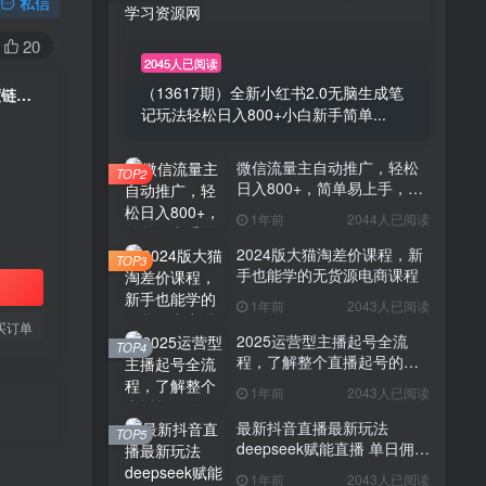
私信
20
2045人已阅读
（13617期）全新小红书2.0无脑生成笔
小红书平台单品带货变现营-更新，极致选品、账号标签、案例复盘，深度链接，快速启动稳定出单
记玩法轻松日入800+小白新手简单...
微信流量主自动推广，轻松
TOP2
日入800+，简单易上手，做
就有收益。
1年前
2044人已阅读
2024版大猫淘差价课程，新
TOP3
手也能学的无货源电商课程
1年前
2043人已阅读
买订单
2025运营型主播起号全流
TOP4
程，了解整个直播起号的路
径玩法(全程一个半小时，干
1年前
2043人已阅读
货满满)
最新抖音直播最新玩法
TOP5
deepseek赋能直播 单日佣金
1000+ 新手小白快速上手
1年前
2043人已阅读