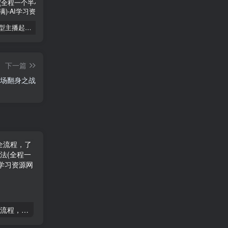
2025运营型主播起号全流程，了解整个直播起号的路径玩法(全程一个半小时，干货满满)
2024版大猫淘差价课程，新手也能学的无货源电商课程
最新抖音直播最新玩法 deepseek赋能直播 单日佣金1000+ 新手小白快速上手
下一篇
一场翻身之战
2025运营型主播起号全流程，了解整个直播起号的路径玩法(全程一个半小时，干货满满)
2025千川线上微付费实操起号课，流量更稳定，数据更稳定，百万主播必学