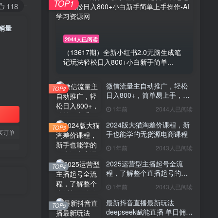
TOP1
118
销量
2044人已阅读
（13617期）全新小红书2.0无脑生成笔
记玩法轻松日入800+小白新手简单...
微信流量主自动推广，轻松
TOP2
日入800+，简单易上手，做
就有收益。
1年前
2044人已阅读
2024版大猫淘差价课程，新
TOP3
买订单
手也能学的无货源电商课程
1年前
2043人已阅读
2025运营型主播起号全流
TOP4
程，了解整个直播起号的路
径玩法(全程一个半小时，干
1年前
2043人已阅读
货满满)
最新抖音直播最新玩法
TOP5
deepseek赋能直播 单日佣金