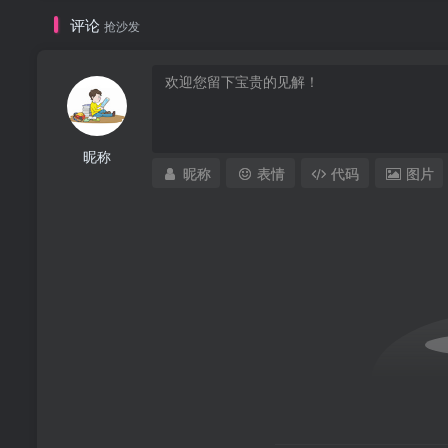
评论
抢沙发
昵称
昵称
表情
代码
图片