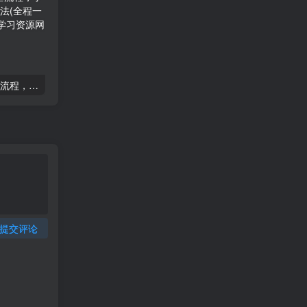
2025运营型主播起号全流程，了解整个直播起号的路径玩法(全程一个半小时，干货满满)
2025千川线上微付费实操起号课，流量更稳定，数据更稳定，百万主播必学
提交评论