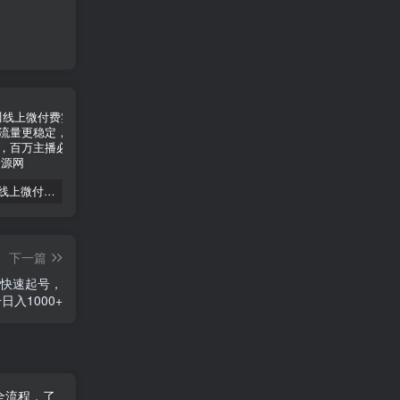
2025千川线上微付费实操起号课，流量更稳定，数据更稳定，百万主播必学
2024版大猫淘差价课程，新手也能学的无货源电商课程
2025运营型主播起号全流程，了解整个直播起号的路径玩法(全程一个半小时，干货满满)
下一篇
天快速起号，
日入1000+