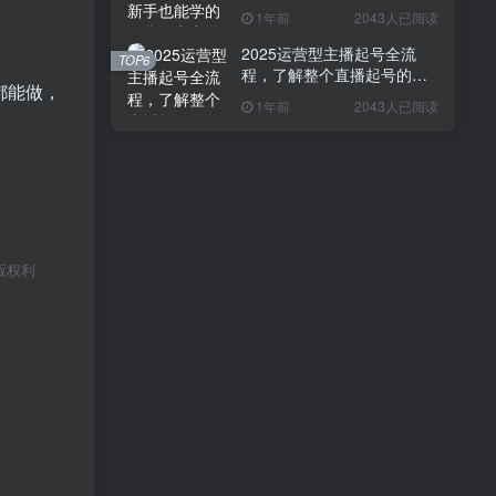
1年前
2043人已阅读
2025运营型主播起号全流
TOP6
程，了解整个直播起号的路
都能做，
径玩法(全程一个半小时，干
1年前
2043人已阅读
货满满)
版权利