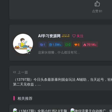
点赞
81
AI学习资源网
关注
1
1.5W+
0
8
761W+
这家伙很懒，什么都没有写...
上一篇
（13797期）今日头条最新暴利掘金玩法 Al辅助，当天起号，
第二天见收益，…
相关推荐