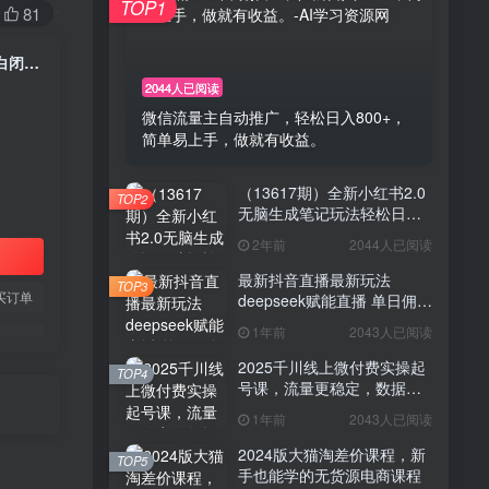
TOP1
81
（13798期）最新游戏搬砖诛仙世界，红利期收益高稳定，操作简单，小白闭眼入。
2044人已阅读
微信流量主自动推广，轻松日入800+，
简单易上手，做就有收益。
（13617期）全新小红书2.0
TOP2
无脑生成笔记玩法轻松日入
800+小白新手简单上手操作
2年前
2044人已阅读
最新抖音直播最新玩法
TOP3
买订单
deepseek赋能直播 单日佣金
1000+ 新手小白快速上手
1年前
2043人已阅读
2025千川线上微付费实操起
TOP4
号课，流量更稳定，数据更
稳定，百万主播必学
1年前
2043人已阅读
2024版大猫淘差价课程，新
TOP5
手也能学的无货源电商课程