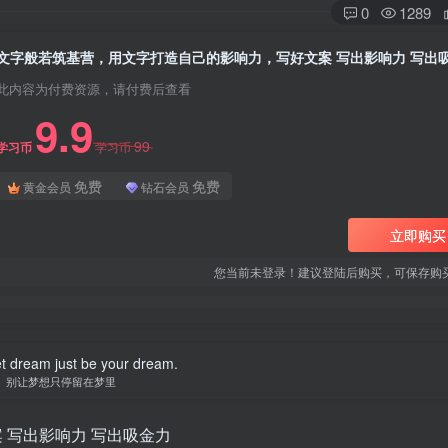
0
1289
文字般若筑基营，用文字打造自己的影响力，写好文案 写出影响力 写出
此内容为付费资源，请付费后查看
9.9
99
学习币
学习币
免费
免费
黄金会员
钻石会员
立即购买
您当前未登录！建议登陆后购买，可保存购
et dream just be your dream.
别让梦想只停留在梦里
 写出影响力 写出吸金力