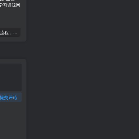
2025运营型主播起号全流程，了解整个直播起号的路径玩法(全程一个半小时，干货满满)
2025千川线上微付费实操起号课，流量更稳定，数据更稳定，百万主播必学
提交评论