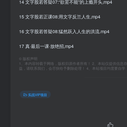
14 文字股若答疑07:“欲罢不能”的上瘾开头,mp4
15 文字股若正课08:用文字反兰人生,mp4
16 文字股若答疑08:猛然跃入人生的洪流.mp4
17 真·最后一课·放绝招,mp4
©
版权声明
1、本内容转载于网络，版权归原作者所有！ 2、本站仅提供信息
益，请联系我们，会尽快给予删除处理！ 4、本站项目均需要自
实战VIP项目