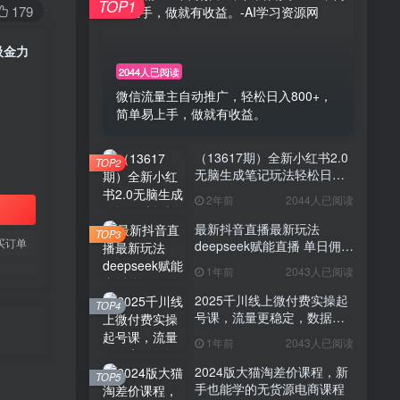
TOP1
179
吸金力
2044人已阅读
微信流量主自动推广，轻松日入800+，
简单易上手，做就有收益。
（13617期）全新小红书2.0
TOP2
无脑生成笔记玩法轻松日入
800+小白新手简单上手操作
2年前
2044人已阅读
最新抖音直播最新玩法
TOP3
买订单
deepseek赋能直播 单日佣金
1000+ 新手小白快速上手
1年前
2043人已阅读
2025千川线上微付费实操起
TOP4
号课，流量更稳定，数据更
稳定，百万主播必学
1年前
2043人已阅读
2024版大猫淘差价课程，新
TOP5
手也能学的无货源电商课程