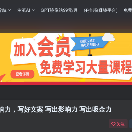
导航
主流AI
GPT镜像站99元/月
任推邦(赚钱平台)
免
力，写好文案 写出影响力 写出吸金力
关注