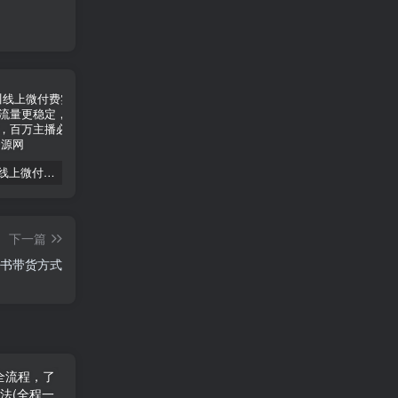
2025千川线上微付费实操起号课，流量更稳定，数据更稳定，百万主播必学
2024版大猫淘差价课程，新手也能学的无货源电商课程
2025运营型主播起号全流程，了解整个直播起号的路径玩法(全程一个半小时，干货满满)
下一篇
图书带货方式