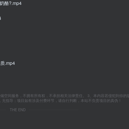
奶酪?.mp4
4
质.mp4
存储空间服务，不拥有所有权，不承担相关法律责任。 3、本内容若侵犯到你的
学，无指导；项目如有涉及付费环节，请自行判断，本站不负责项目的真伪！
THE END