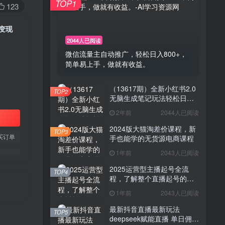
TOP1
123
变现
2044人已阅读
微信流量主自动推广，轻松日入800+，
简单易上手，做就有收益。
（13617期）全新小红书2.0
TOP2
无脑生成笔记玩法轻松日入
800+小白新手简单上手操作
2年前
2044人已阅读
2024版大猫淘差价课程，新
TOP3
买订单
手也能学的无货源电商课程
1年前
2043人已阅读
2025运营型主播起号全流
TOP4
程，了解整个直播起号的路
径玩法(全程一个半小时，干
1年前
2043人已阅读
货满满)
最新抖音直播最新玩法
TOP5
deepseek赋能直播 单日佣金