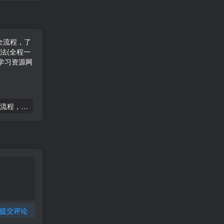
2025运营型主播起号全流程，了解整个直播起号的路径玩法(全程一个半小时，干货满满)
2025千川线上微付费实操起号课，流量更稳定，数据更稳定，百万主播必学
提交评论