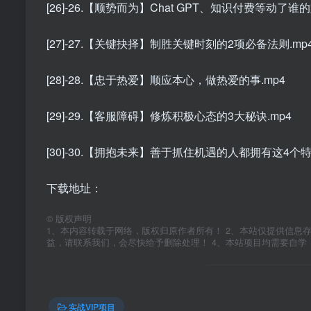
[26]-26.【顺势而为】Chat GPT、知识付费等动了谁的
[27]-27.【关键抉择】制胜关键时刻的2项必备法则.mp
[28]-28.【忠于热爱】顺应本心，做热爱的事.mp4
[29]-29.【客服障碍】修炼积极心态的3大秘诀.mp4
[30]-30.【拥抱未来】善于抓住机遇的人都拥有这4个特
下载地址：
©
版权声明
1、本内容转载于网络，版权归原作者所有！ 2、本站仅提供信息
益，请联系我们，会尽快给予删除处理！ 4、本站项目均需要自
实战VIP项目