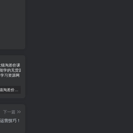
2024版大猫淘差价课程，新手也能学的无货源电商课程
2025运营型主播起号全流程，了解整个直播起号的路径玩法(全程一个半小时，干货满满)
最新抖音直播最新玩法 deepseek赋能直播 单日佣金1000+ 新手小白快速上手
下一篇
的运营技巧！