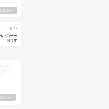
2025运营型主播起号全流程，了解整个直播起号的路径玩法(全程一个半小时，干货满满)
最新抖音直播最新玩法 deepseek赋能直播 单日佣金1000+ 新手小白快速上手
2025千川线上微付费实操起号课，流量更稳定，数据更稳定，百万主播必学
下一篇
号/视频号一
网打尽
2025千川线上微付费实操起号课，流量更稳定，数据更稳定，百万主播必学
最新抖音直播最新玩法 deepseek赋能直播 单日佣金1000+ 新手小白快速上手