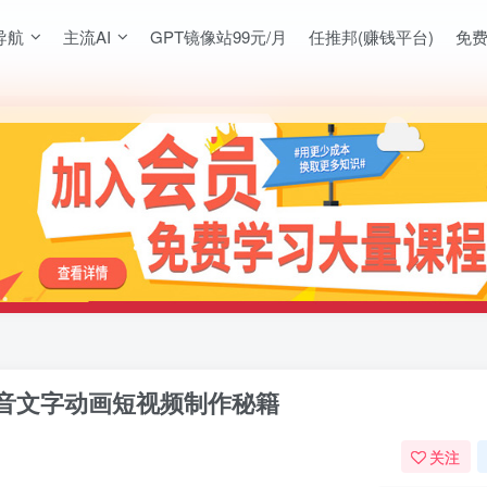
导航
主流AI
GPT镜像站99元/月
任推邦(赚钱平台)
免
音文字动画短视频制作秘籍
关注