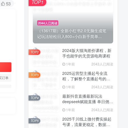
TOP1
53
2044人已阅读
（13617期）全新小红书2.0无脑生成笔
记玩法轻松日入800+小白新手简单...
2024版大猫淘差价课程，新
TOP2
手也能学的无货源电商课程
1年前
2043人已阅读
2025运营型主播起号全流
TOP3
买订单
程，了解整个直播起号的路
径玩法(全程一个半小时，干
1年前
2043人已阅读
货满满)
最新抖音直播最新玩法
TOP4
deepseek赋能直播 单日佣金
1000+ 新手小白快速上手
1年前
2043人已阅读
2025千川线上微付费实操起
TOP5
号课，流量更稳定，数据更