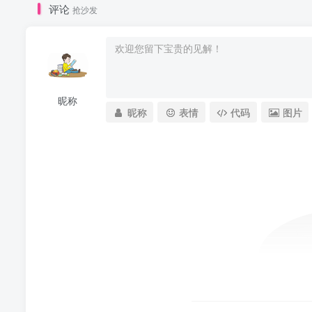
评论
抢沙发
昵称
昵称
表情
代码
图片