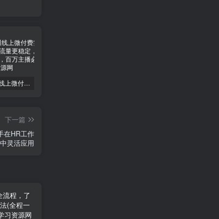
2025千川线上微付费实操起号课，流量更稳定，数据更稳定，百万主播必学
2024版大猫淘差价课程，新手也能学的无货源电商课程
2025运营型主播起号全流程，了解整个直播起号的路径玩法(全程一个半小时，干货满满)
下一篇
手在HR工作
中灵活应用