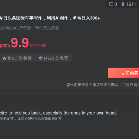
0
1911
今日头条国际军事写作，利用AI创作，单号日入300+
此内容为付费资源，请付费后查看
9.9
99
学习币
学习币
免费
免费
黄金会员
钻石会员
立即购买
您当前未登录！建议登陆后购买，可保存购
spire to hold you back, especially the ones in your own head.
阻碍你的事，尤其是那些自己想象出来的事