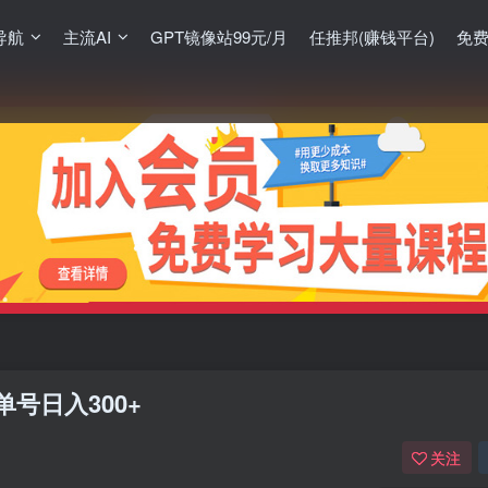
导航
主流AI
GPT镜像站99元/月
任推邦(赚钱平台)
免
号日入300+
关注