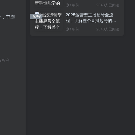
1年前
2043人已阅读
2025运营型主播起号全流
争，中东
TOP6
程，了解整个直播起号的路
径玩法(全程一个半小时，干
1年前
2043人已阅读
货满满)
版权利