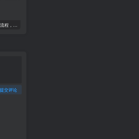
2025运营型主播起号全流程，了解整个直播起号的路径玩法(全程一个半小时，干货满满)
2025千川线上微付费实操起号课，流量更稳定，数据更稳定，百万主播必学
提交评论