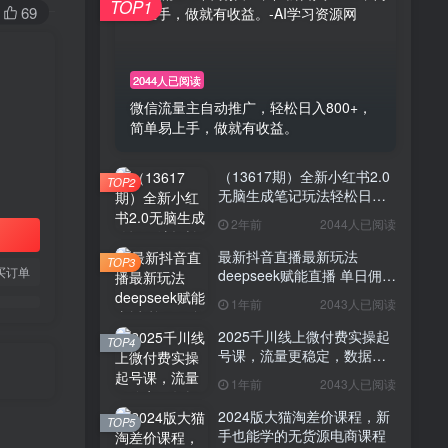
TOP1
69
2044人已阅读
微信流量主自动推广，轻松日入800+，
简单易上手，做就有收益。
（13617期）全新小红书2.0
TOP2
无脑生成笔记玩法轻松日入
800+小白新手简单上手操作
2年前
2044人已阅读
最新抖音直播最新玩法
TOP3
买订单
deepseek赋能直播 单日佣金
1000+ 新手小白快速上手
1年前
2043人已阅读
2025千川线上微付费实操起
TOP4
号课，流量更稳定，数据更
稳定，百万主播必学
1年前
2043人已阅读
2024版大猫淘差价课程，新
TOP5
手也能学的无货源电商课程